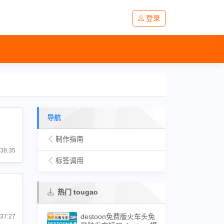
登录
导航
制作指南
:38:35
标签调用
热门 tougao
destoon免费版火车头免
:37:27