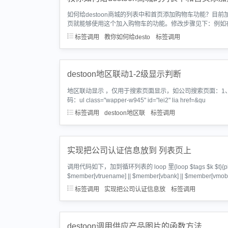
如何给destoon商城的列表中和首页添加购物车功能？
页就能够使用这个加入购物车的功能。修改步骤见下：例如
标签调用
教你如何给desto
标签调用
destoon地区联动1-2级显示判断
地区联动显示 ，仅用于搜索页面显示，如公司搜索页面：1、在顶级地区
码：ul class="wapper-w945" id="lei2" lia href=&qu
标签调用
destoon地区联
标签调用
实现把公司认证信息放到 列表页上
调用代码如下，加到循环列表的 loop 里{loop $tags $k $t}{php $memb
$member[vtruename] || $member[vbank] || $member[vmobil
标签调用
实现把公司认证信息放
标签调用
destoon调用供应产品图片的函数方法