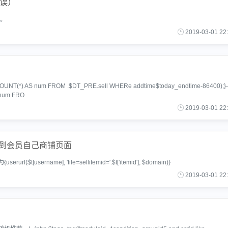
错误）
了。
2019-03-01 22
NT(*) AS num FROM .$DT_PRE.sell WHERe addtime$today_endtime-86400);}
 num FRO
2019-03-01 22
接到会员自己商铺页面
sername], 'file=sellitemid='.$t['itemid'], $domain)}
2019-03-01 22