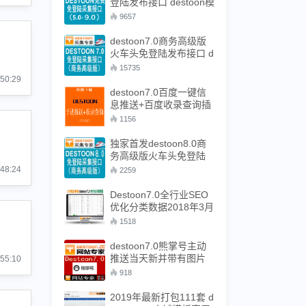
登陆发布接口 destoon模
拟人工发布接口 destoon
9657
9.0采集接口
destoon7.0商务高级版
火车头免登陆发布接口 d
estoon模拟人工发布接
15735
口 destoon7.0采集接口
:50:29
destoon7.0百度一键信
息推送+百度收录查询插
件
1156
独家首发destoon8.0商
务高级版火车头免登陆
发布接口 destoon模拟人
:48:24
2259
工发布接口 destoon8.0
全站模块采集接口
Destoon7.0全行业SEO
优化分类数据2018年3月
31更新
1518
destoon7.0熊掌号主动
推送当天新并带有图片
:55:10
文章插件-支持2次开发后
918
的系统
2019年最新打包111套 d