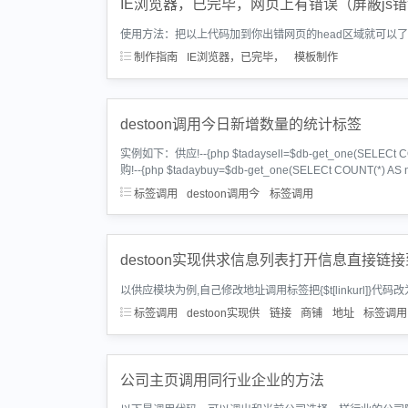
IE浏览器，已完毕，网页上有错误（屏蔽js
使用方法：把以上代码加到你出错网页的head区域就可以
制作指南
IE浏览器，已完毕，
模板制作
destoon调用今日新增数量的统计标签
实例如下：供应!--{php $tadaysell=$db-get_one(SELECt COU
购!--{php $tadaybuy=$db-get_one(SELECt COUNT(*) AS
标签调用
destoon调用今
标签调用
destoon实现供求信息列表打开信息直接链
以供应模块为例,自己修改地址调用标签把{$t[linkurl]}代码改为{userurl($t[u
标签调用
destoon实现供
链接
商铺
地址
标签调用
公司主页调用同行业企业的方法