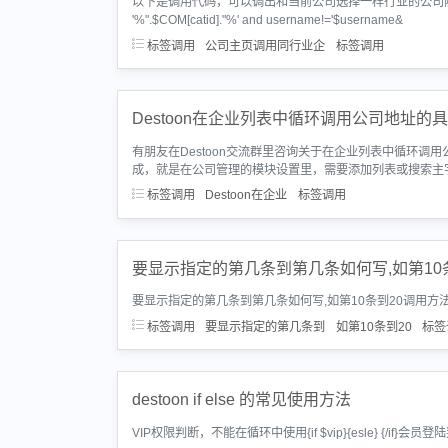
以下是调用代码，可以调出和当前公司选择一样行业的公司随机推荐。!--{php $
'%".$COM[catid]."%' and username!='$username&
标签调用
公司主页调用同行业企
标签调用
Destoon在企业列表中循环调用公司地址的
有朋友在Destoon交流群里咨询关于在企业列表中循环
成，就是在公司管理的模块设置里，需要添加列表或搜索主字段
标签调用
Destoon在企业
标签调用
要显示指定的第几条到第几条如何写,如第10
要显示指定的第几条到第几条如何写,如第10条到20调用方法，在标签中传输off
标签调用
要显示指定的第几条到
如第10条到20
标签
destoon if else 的常见使用方法
VIP权限判断，不能在循环中使用{if $vip}{esle} {/if}会员登陆判