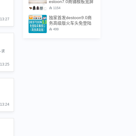
estoon7.0商铺模板宽屏
大气模板
1154
独家首发destoon9.0商
:13:27
务高级版火车头免登陆
发布接口 destoon模拟人
499
工发布接口 destoon9.0
全站采集接口
--求
:13:25
:13:24